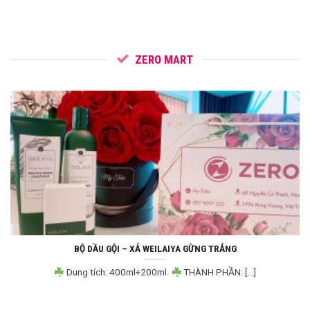
ZERO MART
BỘ DẦU GỘI – XẢ WEILAIYA GỪNG TRẮNG
Dung tích: 400ml+200ml.
THÀNH PHẦN: [...]