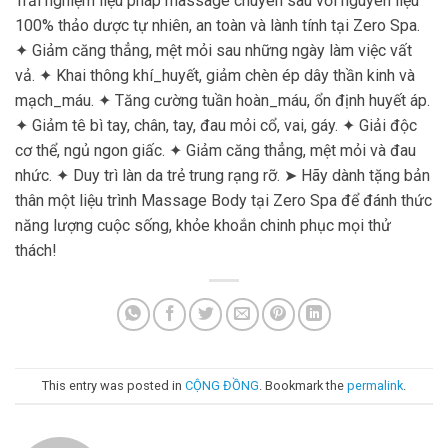
Trải nghiệm liệu pháp massage chuyên sâu với nguyên liệu
100% thảo dược tự nhiên, an toàn và lành tính tại Zero Spa.
✦ Giảm căng thẳng, mệt mỏi sau những ngày làm việc vất
vả. ✦ Khai thông khí_huyết, giảm chèn ép dây thần kinh và
mạch_máu. ✦ Tăng cường tuần hoàn_máu, ổn định huyết áp.
✦ Giảm tê bì tay, chân, tay, đau mỏi cổ, vai, gáy. ✦ Giải độc
cơ thể, ngủ ngon giấc. ✦ Giảm căng thẳng, mệt mỏi và đau
nhức. ✦ Duy trì làn da trẻ trung rạng rỡ. ➤ Hãy dành tặng bản
thân một liệu trình Massage Body tại Zero Spa để đánh thức
năng lượng cuộc sống, khỏe khoắn chinh phục mọi thử
thách!
This entry was posted in
CỘNG ĐỒNG
. Bookmark the
permalink
.