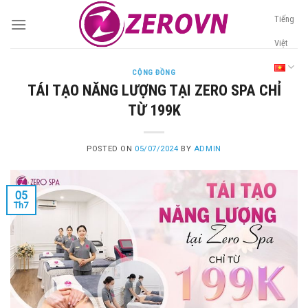
Skip
Tiếng
to
content
Việt
CỘNG ĐỒNG
TÁI TẠO NĂNG LƯỢNG TẠI ZERO SPA CHỈ
TỪ 199K
POSTED ON
05/07/2024
BY
ADMIN
05
Th7