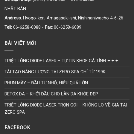
NHẬT BẢN
Andress:
Hyogo-ken, Amagasaki-shi, Nishinaniwacho 4-6-26
Tell:
06-6258-6088 -
Fax:
06-6258-6089
BÀI VIẾT MỚI
TRIỆT LÔNG DIODE LASER – TỰ TIN KHOE CÁ TÍNH ✦✦✦
TÁI TẠO NĂNG LƯỢNG TẠI ZERO SPA CHỈ TỪ 199K
PHUN MÀY – ĐẦU TƯ NHỎ, HIỆU QUẢ LỚN
DETOX DA – KHỞI ĐẦU CHO LÀN DA KHỎE ĐẸP
TRIỆT LÔNG DIODE LASER TRỌN GÓI – KHÔNG LO VỀ GIÁ TẠI
ZERO SPA
FACEBOOK