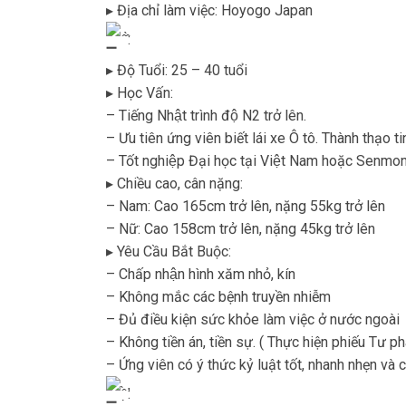
▸ Địa chỉ làm việc: Hoyogo Japan
̂ ̂̀:
▸ Độ Tuổi: 25 – 40 tuổi
▸ Học Vấn:
– Tiếng Nhật trình độ N2 trở lên.
– Ưu tiên ứng viên biết lái xe Ô tô. Thành thạo t
– Tốt nghiệp Đại học tại Việt Nam hoặc Senm
▸ Chiều cao, cân nặng:
– Nam: Cao 165cm trở lên, nặng 55kg trở lên
– Nữ: Cao 158cm trở lên, nặng 45kg trở lên
▸ Yêu Cầu Bắt Buộc:
– Chấp nhận hình xăm nhỏ, kín
– Không mắc các bệnh truyền nhiễm
– Đủ điều kiện sức khỏe làm việc ở nước ngoài
– Không tiền án, tiền sự. ( Thực hiện phiếu Tư p
– Ứng viên có ý thức kỷ luật tốt, nhanh nhẹn và 
̂̀ ̛̣: