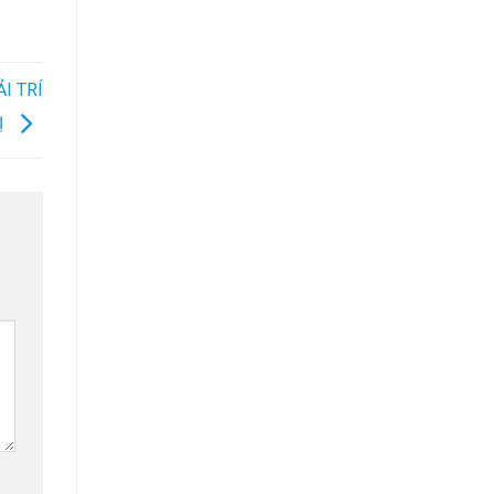
I TRÍ
Ị