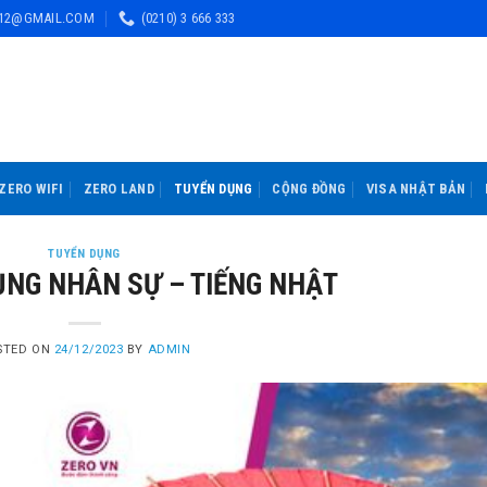
12@GMAIL.COM
(0210) 3 666 333
ZERO WIFI
ZERO LAND
TUYỂN DỤNG
CỘNG ĐỒNG
VISA NHẬT BẢN
TUYỂN DỤNG
ỤNG NHÂN SỰ – TIẾNG NHẬT
STED ON
24/12/2023
BY
ADMIN