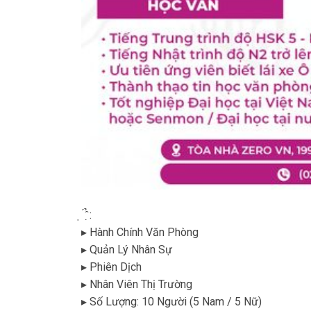
̣ ́ ̂̉ ̣:
▸ Hành Chính Văn Phòng
▸ Quản Lý Nhân Sự
▸ Phiên Dịch
▸ Nhân Viên Thị Trường
▸ Số Lượng: 10 Người (5 Nam / 5 Nữ)