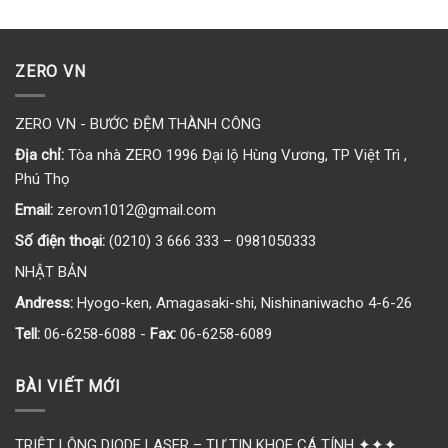
ZERO VN
ZERO VN - BƯỚC ĐỆM THÀNH CÔNG
Địa chỉ:
Tòa nhà ZERO 1996 Đại lộ Hùng Vương, TP Việt Trì ,
Phú Thọ
Email:
zerovn1012@gmail.com
Số điện thoại:
(0210) 3 666 333 – 0981050333
NHẬT BẢN
Andress:
Hyogo-ken, Amagasaki-shi, Nishinaniwacho 4-6-26
Tell:
06-6258-6088 -
Fax:
06-6258-6089
BÀI VIẾT MỚI
TRIỆT LÔNG DIODE LASER – TỰ TIN KHOE CÁ TÍNH ✦✦✦