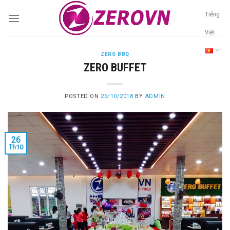
Skip
Tiếng
to
content
Việt
ZERO BBQ
ZERO BUFFET
POSTED ON
26/10/2018
BY
ADMIN
26
Th10