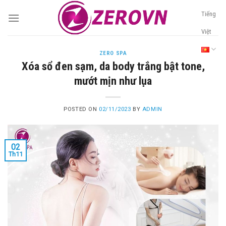
Skip
Tiếng
to
content
Việt
ZERO SPA
Xóa sổ đen sạm, da body trắng bật tone,
mướt mịn như lụa
POSTED ON
02/11/2023
BY
ADMIN
02
Th11