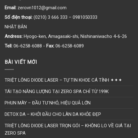
Email:
zerovn1012@gmail.com
Số điện thoại:
(0210) 3 666 333 – 0981050333
NHẬT BẢN
Andress:
Hyogo-ken, Amagasaki-shi, Nishinaniwacho 4-6-26
Tell:
06-6258-6088 -
Fax:
06-6258-6089
BÀI VIẾT MỚI
TRIỆT LÔNG DIODE LASER – TỰ TIN KHOE CÁ TÍNH ✦✦✦
TÁI TẠO NĂNG LƯỢNG TẠI ZERO SPA CHỈ TỪ 199K
PHUN MÀY – ĐẦU TƯ NHỎ, HIỆU QUẢ LỚN
DETOX DA – KHỞI ĐẦU CHO LÀN DA KHỎE ĐẸP
TRIỆT LÔNG DIODE LASER TRỌN GÓI – KHÔNG LO VỀ GIÁ TẠI
ZERO SPA