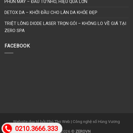
PHUN MÀY – ĐẦU TƯ NHỎ, HIỆU QUẢ LỚN
DETOX DA – KHỞI ĐẦU CHO LÀN DA KHỎE ĐẸP
TRIỆT LÔNG DIODE LASER TRỌN GÓI – KHÔNG LO VỀ GIÁ TẠI
ZERO SPA
FACEBOOK
Website duy trì bởi Phú Thọ Web | Công nghệ số Hùng Vương
0210.3666.333
Copyright 2026 ©
ZEROVN