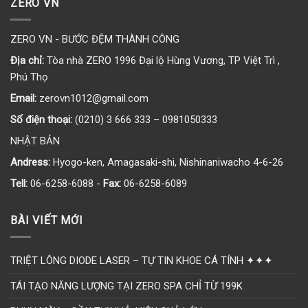
ZERO VN
ZERO VN - BƯỚC ĐỆM THÀNH CÔNG
Địa chỉ:
Tòa nhà ZERO 1996 Đại lộ Hùng Vương, TP Việt Trì ,
Phú Thọ
Email:
zerovn1012@gmail.com
Số điện thoại:
(0210) 3 666 333 – 0981050333
NHẬT BẢN
Andress:
Hyogo-ken, Amagasaki-shi, Nishinaniwacho 4-6-26
Tell:
06-6258-6088 -
Fax:
06-6258-6089
BÀI VIẾT MỚI
TRIỆT LÔNG DIODE LASER – TỰ TIN KHOE CÁ TÍNH ✦✦✦
TÁI TẠO NĂNG LƯỢNG TẠI ZERO SPA CHỈ TỪ 199K