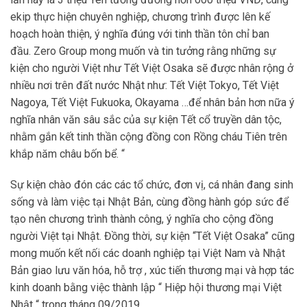
ekip thực hiện chuyên nghiệp, chương trình được lên kế
hoạch hoàn thiện, ý nghĩa đúng với tinh thần tôn chỉ ban
đầu. Zero Group mong muốn và tin tưởng rằng những sự
kiện cho người Việt như Tết Việt Osaka sẽ được nhân rộng ở
nhiều nơi trên đất nước Nhật như: Tết Việt Tokyo, Tết Việt
Nagoya, Tết Việt Fukuoka, Okayama …để nhân bản hơn nữa ý
nghĩa nhân văn sâu sắc của sự kiện Tết cổ truyền dân tộc,
nhằm gắn kết tinh thần cộng đồng con Rồng cháu Tiên trên
khắp năm châu bốn bể. “
Sự kiện chào đón các các tổ chức, đơn vị, cá nhân đang sinh
sống và làm việc tại Nhật Bản, cùng đồng hành góp sức để
tạo nên chương trình thành công, ý nghĩa cho cộng đồng
người Việt tại Nhật. Đồng thời, sự kiện “Tết Việt Osaka” cũng
mong muốn kết nối các doanh nghiệp tại Việt Nam và Nhật
Bản giao lưu văn hóa, hỗ trợ , xúc tiến thương mại và hợp tác
kinh doanh bằng việc thành lập “ Hiệp hội thương mại Việt
Nhật “ trong tháng 09/2019.