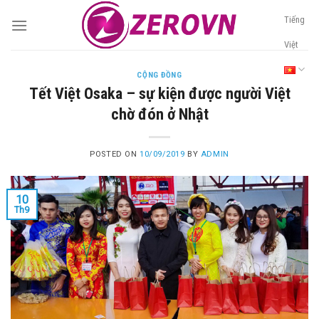
Skip
Tiếng
to
content
Việt
CỘNG ĐỒNG
Tết Việt Osaka – sự kiện được người Việt
chờ đón ở Nhật
POSTED ON
10/09/2019
BY
ADMIN
10
Th9