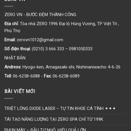
ZERO VN - BƯỚC ĐỆM THÀNH CÔNG
Địa chỉ:
Tòa nhà ZERO 1996 Đại lộ Hùng Vương, TP Việt Trì ,
Phú Thọ
Email:
zerovn1012@gmail.com
Số điện thoại:
(0210) 3 666 333 – 0981050333
NHẬT BẢN
Andress:
Hyogo-ken, Amagasaki-shi, Nishinaniwacho 4-6-26
Tell:
06-6258-6088 -
Fax:
06-6258-6089
BÀI VIẾT MỚI
TRIỆT LÔNG DIODE LASER – TỰ TIN KHOE CÁ TÍNH ✦✦✦
TÁI TẠO NĂNG LƯỢNG TẠI ZERO SPA CHỈ TỪ 199K
PHUN MÀY – ĐẦU TƯ NHỎ, HIỆU QUẢ LỚN